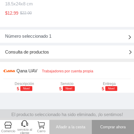
18.5x24x8 cm
$12.99
$22.00
Número seleccionado 1

Consulta de productos

Qana UAV
Trabajadores por cuenta propia
Descripción
Servicio
Entrega
5
5
5
Nivel
Nivel
Nivel
El producto seleccionado ha sido eliminado, ¡lo sentimos!



Añadir a la cesta
Comprar ahora
servicio al
Comercio
Carro
cliente