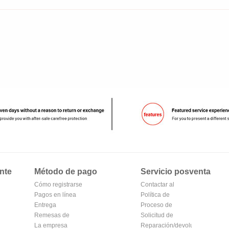
nte
Método de pago
Servicio posventa
Cómo registrarse
Contactar al
en Alipay
Pagos en línea
vendedor
Política de
Entrega
devoluciones
Proceso de
Remesas de
devolución y
Solicitud de
correos
La empresa
cambio
reembolso
Reparación/devolución