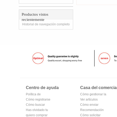
Productos vistos
recientemente
Historial de navegación completo
Centro de ayuda
Casa del comercia
Política de
Cómo gestionar la
privacidad de
Cómo registrarse
tienda
Ver artículos
Oubv
para hacerse
Cómo buscar
vendidos
Cómo enviar
miembro
Has olvidado tu
Recomendación
contraseña
quiero comprar
de productos del
Cómo solicitar