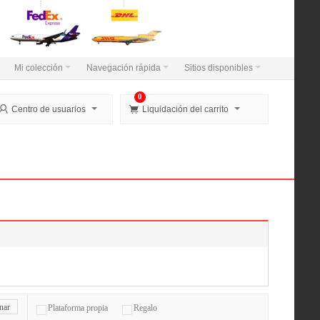
Mi colección
Navegación rápida
Sitios disponibles
0


Centro de usuarios
Liquidación del carrito
nar
Plataforma propia
Regalo