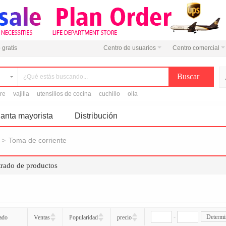
 gratis
Centro de usuarios
Centro comercial
ire
vajilla
utensilios de cocina
cuchillo
olla
anta mayorista
Distribución
>
Toma de corriente
trado de productos
-
Determi
ado
Ventas
Popularidad
precio