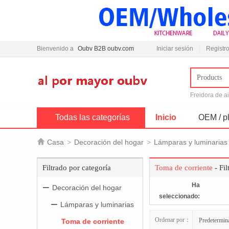
Bienvenido a
Oubv B2B oubv.com
Iniciar sesión
Registro
Products
Freidora de a
Todas las categorías
Inicio
OEM / pl

Casa
>
Decoración del hogar
>
Lámparas y luminarias
Filtrado por categoría
Toma de corriente
- Fil
Ha
Decoración del hogar
seleccionado:
Lámparas y luminarias
Ordenar por：
Predetermin
Toma de corriente