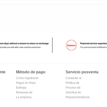
nte
Método de pago
Servicio posventa
Cómo registrarse
Contactar al
en Alipay
Pagos en línea
vendedor
Política de
Entrega
devoluciones
Proceso de
Remesas de
devolución y
Solicitud de
correos
La empresa
cambio
reembolso
Reparación/devolución
Transferencia