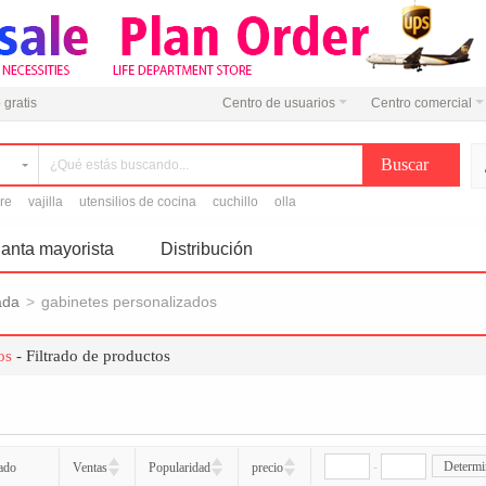
 gratis
Centro de usuarios
Centro comercial
ire
vajilla
utensilios de cocina
cuchillo
olla
anta mayorista
Distribución
ada
>
gabinetes personalizados
os
- Filtrado de productos
-
Determi
ado
Ventas
Popularidad
precio