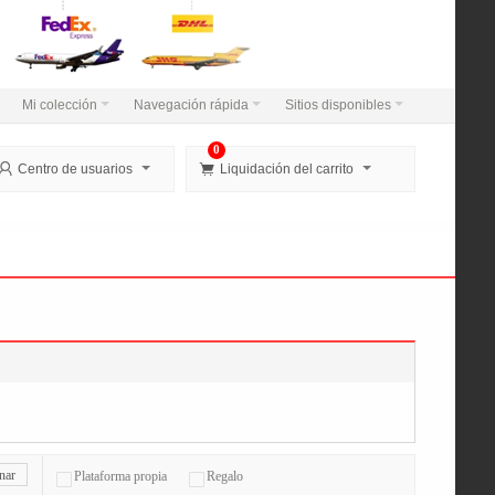
Mi colección
Navegación rápida
Sitios disponibles
0


Centro de usuarios
Liquidación del carrito
nar
Plataforma propia
Regalo