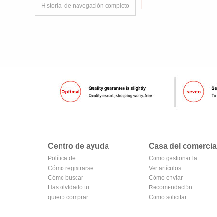
Historial de navegación completo
Centro de ayuda
Casa del comercia
Política de
Cómo gestionar la
privacidad de
Cómo registrarse
tienda
Ver artículos
Oubv
para hacerse
Cómo buscar
vendidos
Cómo enviar
miembro
Has olvidado tu
Recomendación
contraseña
quiero comprar
de productos del
Cómo solicitar
centro comercial
una tienda