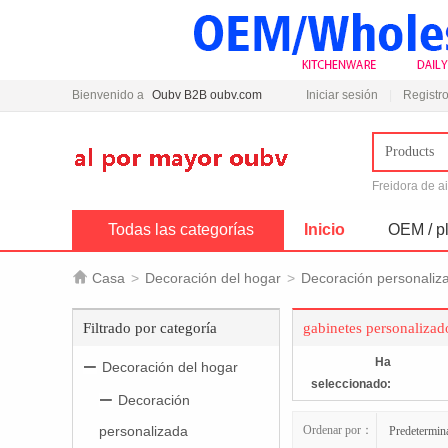
Bienvenido a
Oubv B2B oubv.com
Iniciar sesión
Registro
Products
Freidora de a
Todas las categorías
Inicio
OEM / pl

Casa
>
Decoración del hogar
>
Decoración personaliz
Filtrado por categoría
gabinetes personalizad
Ha
Decoración del hogar
seleccionado:
Decoración
personalizada
Ordenar por：
Predetermin