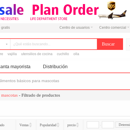
 gratis
Centro de usuarios
Centro comercial
ire
vajilla
utensilios de cocina
cuchillo
olla
anta mayorista
Distribución
limentos básicos para mascotas
a mascotas
- Filtrado de productos
-
Determi
ado
Ventas
Popularidad
precio