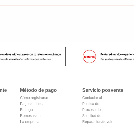
nte
Método de pago
Servicio posventa
Cómo registrarse
Contactar al
en Alipay
Pagos en línea
vendedor
Política de
Entrega
devoluciones
Proceso de
Remesas de
devolución y
Solicitud de
correos
La empresa
cambio
reembolso
Reparación/devolución
Transferencia