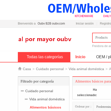
Bienvenido a
Oubv B2B oubv.com
Iniciar sesión
Registro
Products
Freidora de a
Todas las categorías
Inicio
OEM / pl

Casa
>
Cuidado personal
>
Vida animal doméstica
>
A
Filtrado por categoría
Alimentos básicos par
Ha
Cuidado personal
seleccionado:
Vida animal doméstica
Ordenar por：
Predetermin
Alimentos básicos