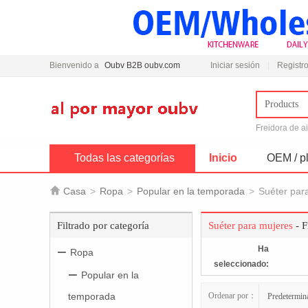
Bienvenido a
Oubv B2B oubv.com
Iniciar sesión
Registro
Products
Freidora de a
Todas las categorías
Inicio
OEM / pl

Casa
>
Ropa
>
Popular en la temporada
>
Suéter par
Filtrado por categoría
Suéter para mujeres
- F
Ha
Ropa
seleccionado:
Popular en la
temporada
Ordenar por：
Predetermin