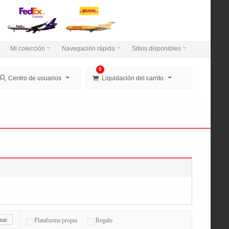
Mi colección
Navegación rápida
Sitios disponibles
0


Centro de usuarios
Liquidación del carrito
nar
Plataforma propia
Regalo