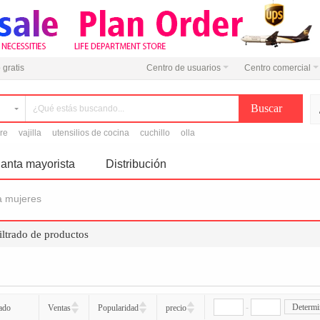
 gratis
Centro de usuarios
Centro comercial
ire
vajilla
utensilios de cocina
cuchillo
olla
anta mayorista
Distribución
a mujeres
iltrado de productos
-
Determi
ado
Ventas
Popularidad
precio