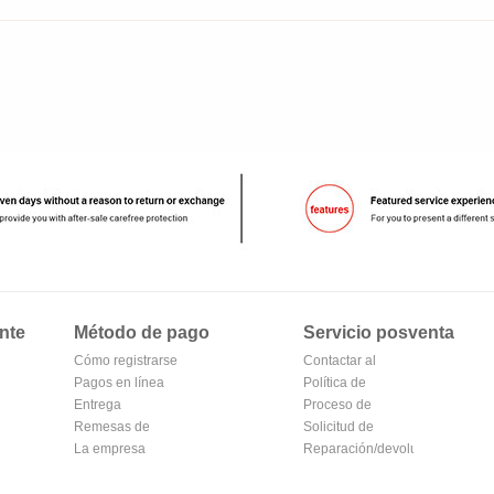
nte
Método de pago
Servicio posventa
Cómo registrarse
Contactar al
en Alipay
Pagos en línea
vendedor
Política de
Entrega
devoluciones
Proceso de
Remesas de
devolución y
Solicitud de
correos
La empresa
cambio
reembolso
Reparación/devolución
Transferencia