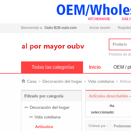
Bienvenido a
Oubv B2B oubv.com
Iniciar sesión
Registro
Products
Freidora de a
Todas las categorías
Inicio
OEM / pl

Casa
>
Decoración del hogar
>
Vida cotidiana
>
Artíc
Filtrado por categoría
Artículos desechables
-
Ha
Decoración del hogar
seleccionado:
Vida cotidiana
Ordenar por：
Predetermin
Artículos