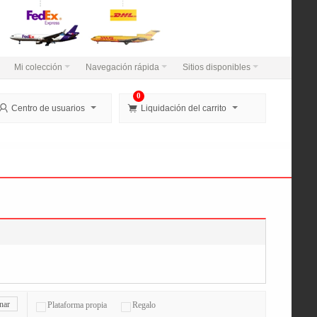
Mi colección
Navegación rápida
Sitios disponibles
0


Centro de usuarios
Liquidación del carrito
nar
Plataforma propia
Regalo