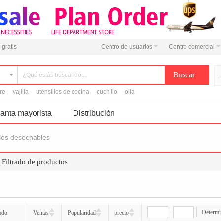
 gratis
Centro de usuarios
Centro comercial
ire
vajilla
utensilios de cocina
cuchillo
olla
anta mayorista
Distribución
ulos desechables
 Filtrado de productos
-
Determi
ado
Ventas
Popularidad
precio