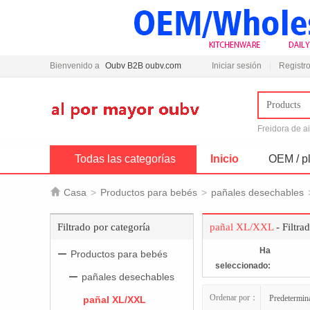
Bienvenido a
Oubv B2B oubv.com
Iniciar sesión
Registro
Products
Freidora de a
Todas las categorías
Inicio
OEM / pl

Casa
>
Productos para bebés
>
pañales desechables
Filtrado por categoría
pañal XL/XXL
- Filtra
Ha
Productos para bebés
seleccionado:
pañales desechables
Ordenar por：
Predetermin
pañal XL/XXL