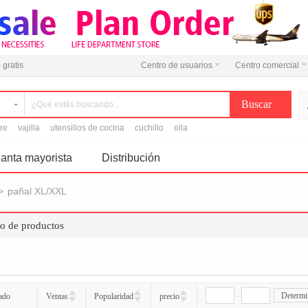
 gratis
Centro de usuarios
Centro comercial
ire
vajilla
utensilios de cocina
cuchillo
olla
anta mayorista
Distribución
>
pañal XL/XXL
do de productos
-
Determi
ado
Ventas
Popularidad
precio