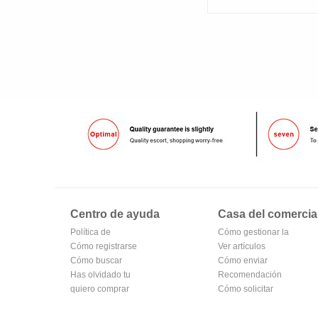
Centro de ayuda
Casa del comercia
Política de
Cómo gestionar la
privacidad de
Cómo registrarse
tienda
Ver artículos
Oubv
para hacerse
Cómo buscar
vendidos
Cómo enviar
miembro
Has olvidado tu
Recomendación
contraseña
quiero comprar
de productos del
Cómo solicitar
centro comercial
una tienda