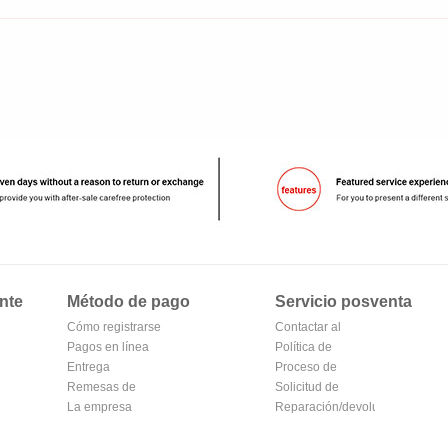
nte
Método de pago
Servicio posventa
Cómo registrarse
Contactar al
en Alipay
Pagos en línea
vendedor
Política de
Entrega
devoluciones
Proceso de
Remesas de
devolución y
Solicitud de
correos
La empresa
cambio
reembolso
Reparación/devolución
Transferencia