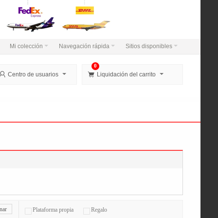
Mi colección
Navegación rápida
Sitios disponibles
0


Centro de usuarios
Liquidación del carrito
nar
Plataforma propia
Regalo