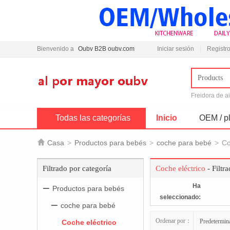
Bienvenido a
Oubv B2B oubv.com
Iniciar sesión
Registro
Products
Freidora de a
Todas las categorías
Inicio
OEM / pl

Casa
>
Productos para bebés
>
coche para bebé
>
Co
Filtrado por categoría
Coche eléctrico
- Filtr
Ha
Productos para bebés
seleccionado:
coche para bebé
Ordenar por：
Predetermin
Coche eléctrico