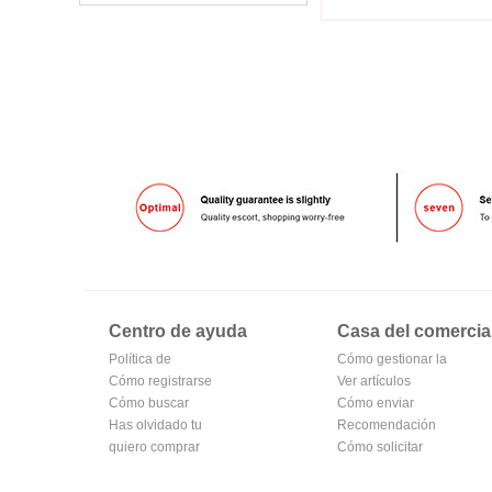
Centro de ayuda
Casa del comercia
Política de
Cómo gestionar la
privacidad de
Cómo registrarse
tienda
Ver artículos
Oubv
para hacerse
Cómo buscar
vendidos
Cómo enviar
miembro
Has olvidado tu
Recomendación
contraseña
quiero comprar
de productos del
Cómo solicitar
centro comercial
una tienda