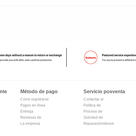
nte
Método de pago
Servicio posventa
Cómo registrarse
Contactar al
en Alipay
Pagos en línea
vendedor
Política de
Entrega
devoluciones
Proceso de
Remesas de
devolución y
Solicitud de
correos
La empresa
cambio
reembolso
Reparación/devolución
Transferencia