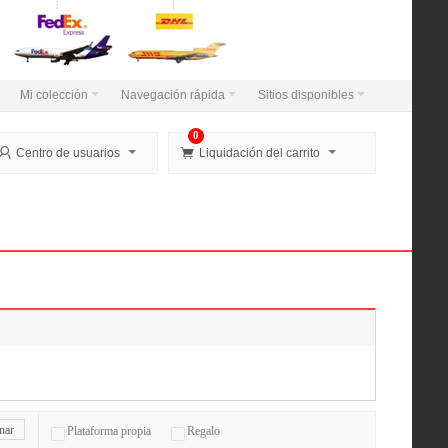
Mi colección
Navegación rápida
Sitios disponibles
0


Centro de usuarios
Liquidación del carrito
nar
Plataforma propia
Regalo