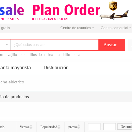
 gratis
Centro de usuarios
Centro comercial
ire
vajilla
utensilios de cocina
cuchillo
olla
anta mayorista
Distribución
che eléctrico
ado de productos
-
Determi
ado
Ventas
Popularidad
precio