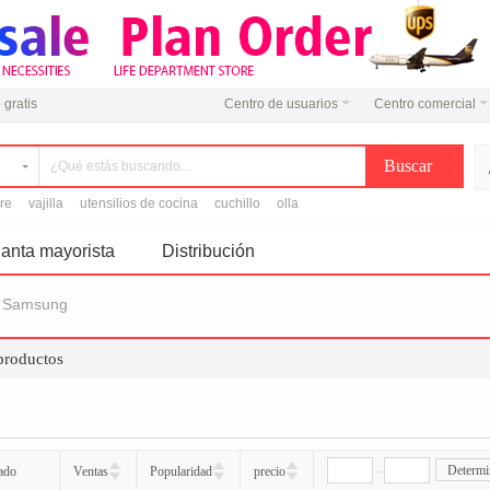
 gratis
Centro de usuarios
Centro comercial
ire
vajilla
utensilios de cocina
cuchillo
olla
anta mayorista
Distribución
Samsung
 productos
-
Determi
ado
Ventas
Popularidad
precio