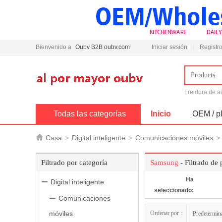
Bienvenido a
Oubv B2B oubv.com
Iniciar sesión
Registro
Products
Freidora de a
Todas las categorías
Inicio
OEM / pl

Casa
>
Digital inteligente
>
Comunicaciones móviles
>
Filtrado por categoría
Samsung
- Filtrado de
Ha
Digital inteligente
seleccionado:
Comunicaciones
móviles
Ordenar por：
Predetermin