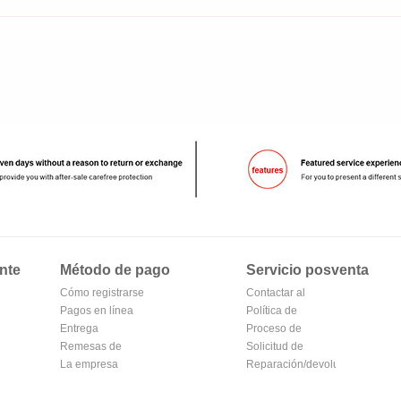
nte
Método de pago
Servicio posventa
Cómo registrarse
Contactar al
en Alipay
Pagos en línea
vendedor
Política de
Entrega
devoluciones
Proceso de
Remesas de
devolución y
Solicitud de
correos
La empresa
cambio
reembolso
Reparación/devolución
Transferencia