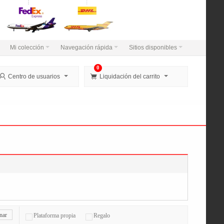
Mi colección
Navegación rápida
Sitios disponibles
0


Centro de usuarios
Liquidación del carrito
nar
Plataforma propia
Regalo