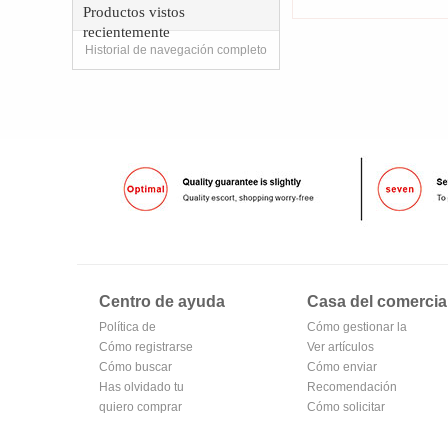
Productos vistos
recientemente
Historial de navegación completo
Centro de ayuda
Casa del comercia
Política de
Cómo gestionar la
privacidad de
Cómo registrarse
tienda
Ver artículos
Oubv
para hacerse
Cómo buscar
vendidos
Cómo enviar
miembro
Has olvidado tu
Recomendación
contraseña
quiero comprar
de productos del
Cómo solicitar
centro comercial
una tienda