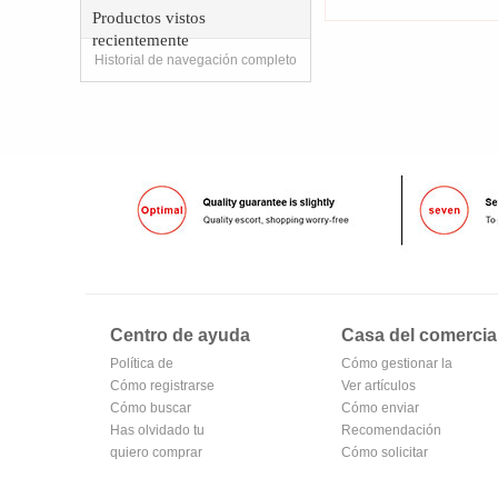
Productos vistos
recientemente
Historial de navegación completo
Centro de ayuda
Casa del comercia
Política de
Cómo gestionar la
privacidad de
Cómo registrarse
tienda
Ver artículos
Oubv
para hacerse
Cómo buscar
vendidos
Cómo enviar
miembro
Has olvidado tu
Recomendación
contraseña
quiero comprar
de productos del
Cómo solicitar
centro comercial
una tienda