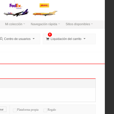
Mi colección
Navegación rápida
Sitios disponibles
0


Centro de usuarios
Liquidación del carrito
nar
Plataforma propia
Regalo