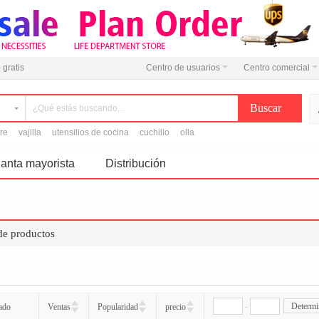
 gratis
Centro de usuarios
Centro comercial
ire
vajilla
utensilios de cocina
cuchillo
olla
anta mayorista
Distribución
 de productos
-
Determi
ado
Ventas
Popularidad
precio