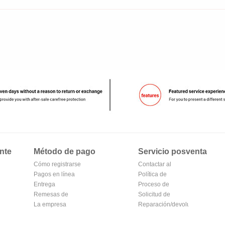
nte
Método de pago
Servicio posventa
Cómo registrarse
Contactar al
en Alipay
Pagos en línea
vendedor
Política de
Entrega
devoluciones
Proceso de
Remesas de
devolución y
Solicitud de
correos
La empresa
cambio
reembolso
Reparación/devolución
Transferencia