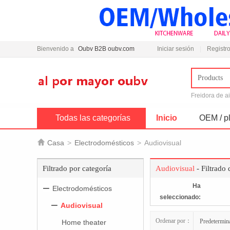
Bienvenido a
Oubv B2B oubv.com
Iniciar sesión
Registro
Products
Freidora de a
Todas las categorías
Inicio
OEM / pl

Casa
>
Electrodomésticos
>
Audiovisual
Filtrado por categoría
Audiovisual
- Filtrado
Ha
Electrodomésticos
seleccionado:
Audiovisual
Ordenar por：
Predetermin
Home theater