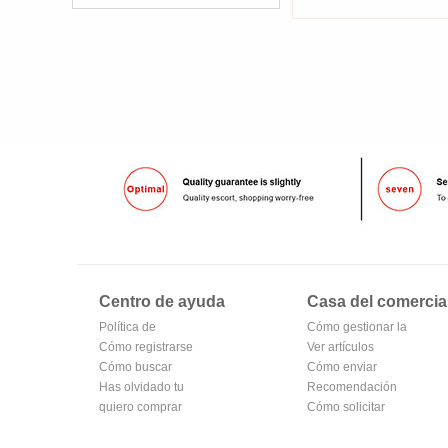
Centro de ayuda
Casa del comercia
Política de
Cómo gestionar la
privacidad de
Cómo registrarse
tienda
Ver artículos
Oubv
para hacerse
Cómo buscar
vendidos
Cómo enviar
miembro
Has olvidado tu
Recomendación
contraseña
quiero comprar
de productos del
Cómo solicitar
centro comercial
una tienda