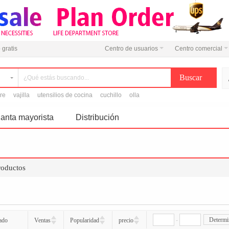
 gratis
Centro de usuarios
Centro comercial
ire
vajilla
utensilios de cocina
cuchillo
olla
anta mayorista
Distribución
roductos
-
Determi
ado
Ventas
Popularidad
precio