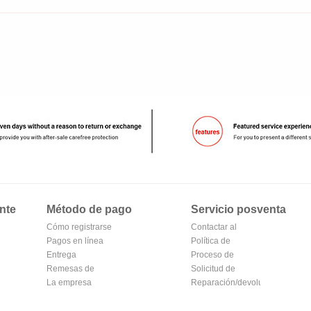
nte
Método de pago
Servicio posventa
Cómo registrarse
Contactar al
en Alipay
Pagos en línea
vendedor
Política de
Entrega
devoluciones
Proceso de
Remesas de
devolución y
Solicitud de
correos
La empresa
cambio
reembolso
Reparación/devolución
Transferencia