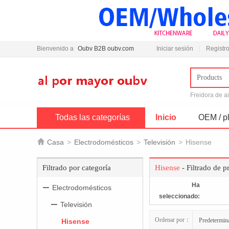
Bienvenido a
Oubv B2B oubv.com
Iniciar sesión
Registro
Products
Freidora de a
Todas las categorías
Inicio
OEM / pl

Casa
>
Electrodomésticos
>
Televisión
>
Hisense
Filtrado por categoría
Hisense
- Filtrado de p
Ha
Electrodomésticos
seleccionado:
Televisión
Ordenar por：
Predetermin
Hisense