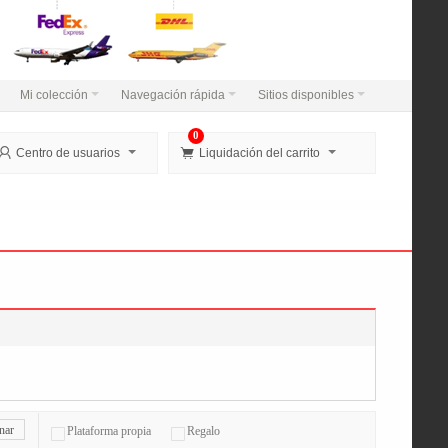
Mi colección
Navegación rápida
Sitios disponibles
0


Centro de usuarios
Liquidación del carrito
nar
Plataforma propia
Regalo