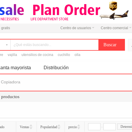
 gratis
Centro de usuarios
Centro comercial
ire
vajilla
utensilios de cocina
cuchillo
olla
anta mayorista
Distribución
Copiadora
e productos
-
Determi
ado
Ventas
Popularidad
precio