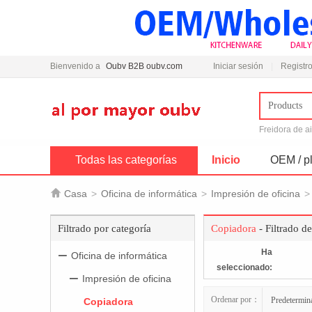
Bienvenido a
Oubv B2B oubv.com
Iniciar sesión
Registro
Products
Freidora de a
Todas las categorías
Inicio
OEM / pl

Casa
>
Oficina de informática
>
Impresión de oficina
>
Filtrado por categoría
Copiadora
- Filtrado d
Ha
Oficina de informática
seleccionado:
Impresión de oficina
Ordenar por：
Predetermin
Copiadora