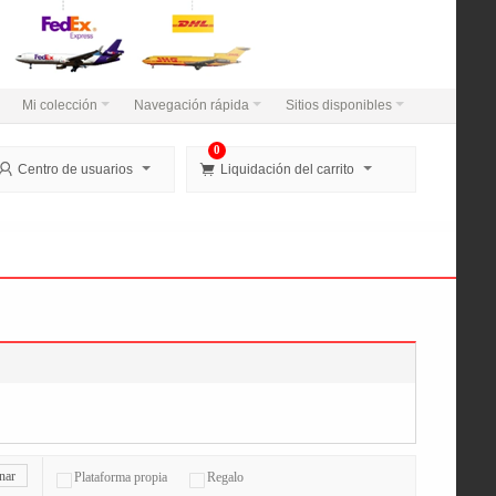
Mi colección
Navegación rápida
Sitios disponibles
0


Centro de usuarios
Liquidación del carrito
nar
Plataforma propia
Regalo