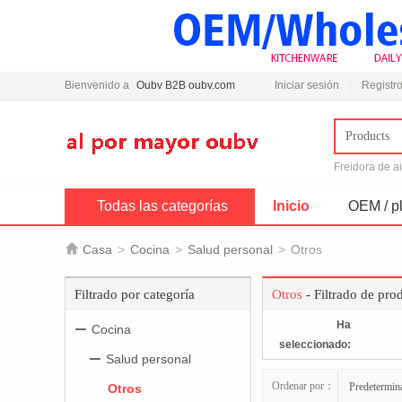
Bienvenido a
Oubv B2B oubv.com
Iniciar sesión
Registro
Products
Freidora de a
Todas las categorías
Inicio
OEM / pl

Casa
>
Cocina
>
Salud personal
>
Otros
Filtrado por categoría
Otros
- Filtrado de pro
Ha
Cocina
seleccionado:
Salud personal
Ordenar por：
Predetermin
Otros