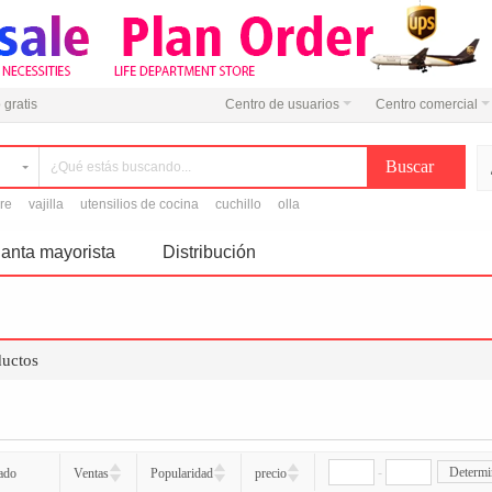
 gratis
Centro de usuarios
Centro comercial
ire
vajilla
utensilios de cocina
cuchillo
olla
anta mayorista
Distribución
ductos
-
Determi
ado
Ventas
Popularidad
precio