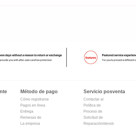
nte
Método de pago
Servicio posventa
Cómo registrarse
Contactar al
en Alipay
Pagos en línea
vendedor
Política de
Entrega
devoluciones
Proceso de
Remesas de
devolución y
Solicitud de
correos
La empresa
cambio
reembolso
Reparación/devolución
Transferencia