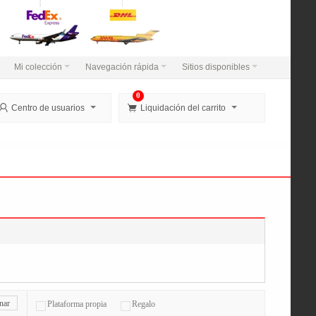
Mi colección
Navegación rápida
Sitios disponibles
0


Centro de usuarios
Liquidación del carrito
nar
Plataforma propia
Regalo