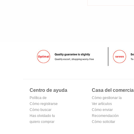
Centro de ayuda
Casa del comercia
Política de
Cómo gestionar la
privacidad de
Cómo registrarse
tienda
Ver artículos
Oubv
para hacerse
Cómo buscar
vendidos
Cómo enviar
miembro
Has olvidado tu
Recomendación
contraseña
quiero comprar
de productos del
Cómo solicitar
centro comercial
una tienda