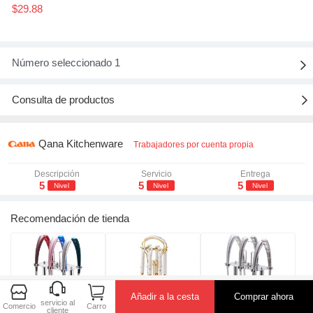
$29.88
Número seleccionado 1

Consulta de productos

Qana Kitchenware
Trabajadores por cuenta propia
Descripción
Servicio
Entrega
5
5
5
Nivel
Nivel
Nivel
Recomendación de tienda



Añadir a la cesta
Comprar ahora
servicio al
Comercio
Carro
cliente