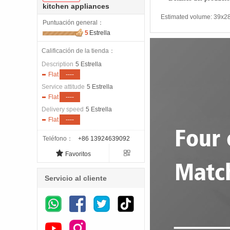
kitchen appliances
Estimated volume: 39x2
Puntuación general
：
5
Estrella
Calificación de la tienda：
Description
5 Estrella
Flat
----
Service attitude
5 Estrella
Flat
----
Delivery speed
5 Estrella
Flat
----
Teléfono
：
+86 13924639092


Favoritos
Servicio al cliente