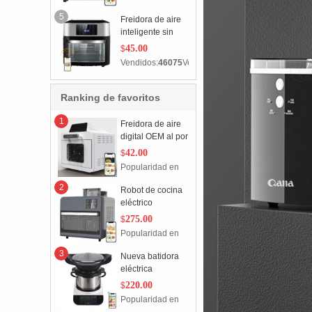
mayor, horno
para pan
5
Freidora de aire
inteligente sin
humo de QANA,
45.00
$
venta al por
Vendidos:
46075
Ventas
mayor, horno
para pan
Ranking de favoritos
1
populares
Freidora de aire
digital OEM al por
mayor de fábrica,
42.00
$
horno de cocina,
Popularidad en
utensilios para
favoritos:
1
hornear
2
Robot de cocina
eléctrico
antiadherente
275.00
$
para hacer roti,
Popularidad en
chapati, crepera
favoritos:
0
automática
3
Nueva batidora
comercial
eléctrica
multifuncional y
220.00
$
robot de cocina
Popularidad en
Thermomix con