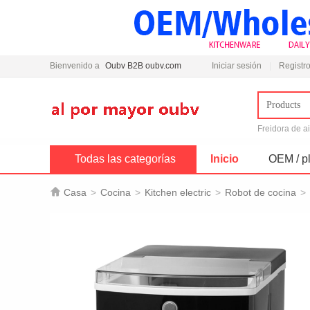
Bienvenido a
Oubv B2B oubv.com
Iniciar sesión
Registro
Products
Freidora de a
Todas las categorías
Inicio
OEM / pl

Casa
>
Cocina
>
Kitchen electric
>
Robot de cocina
>