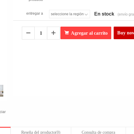
entregar a
En stock
seleccione la región
(envío gra


Buy no


Agregar al carrito
iar
Reseña del producto
(0)
Consulta de compra