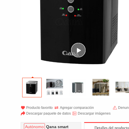



Producto favorito
Agregar comparación
Denunc


Descargar paquete de datos
Descargar imágenes
Autónomo
Qana smart
Detalles del producto