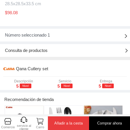
28.5x28.5x33.5 cm
$98.08
Número seleccionado 1

Consulta de productos

Qana Cutlery set
Descripción
Servicio
Entrega
5
5
5
Nivel
Nivel
Nivel
Recomendación de tienda



Añadir a la cesta
Comprar ahora
servicio al
Comercio
Carro
cliente