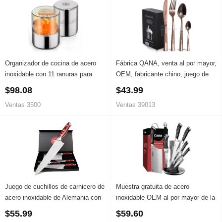
Organizador de cocina de acero
Fábrica QANA, venta al por mayor,
inoxidable con 11 ranuras para
OEM, fabricante chino, juego de
guardar cubiertos y cuchillos,
cubiertos de lujo para cenas,
$98.08
$43.99
práctico y seguro
cubiertos de acero inoxidable,
Ventas 3500
Ventas 39013
vajilla, cuchillo y tenedor
Juego de cuchillos de carnicero de
Muestra gratuita de acero
acero inoxidable de Alemania con
inoxidable OEM al por mayor de la
estuche de regalo de Damasco
fábrica QANA
$55.99
$59.60