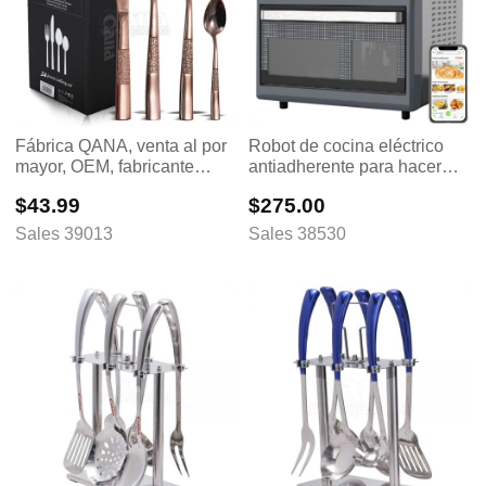
Fábrica QANA, venta al por
Robot de cocina eléctrico
mayor, OEM, fabricante
antiadherente para hacer
chino, juego de cubiertos de
roti, chapati, crepera
$43.99
$275.00
lujo para cenas, cubiertos de
automática comercial
acero inoxidable, vajilla,
Sales 39013
Sales 38530
cuchillo y tenedor