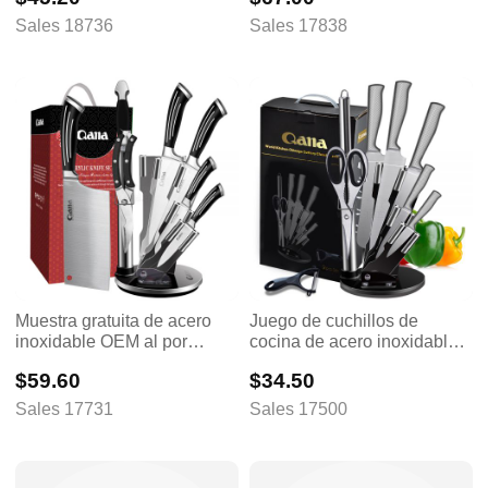
plateados, juego de 6 ollas y
Sales 18736
Sales 17838
sartenes con tapas de vidrio
Muestra gratuita de acero
Juego de cuchillos de
inoxidable OEM al por
cocina de acero inoxidable
mayor de la fábrica QANA
de 9 piezas para chef
$59.60
$34.50
profesional con soporte,
oferta especial de Amazon
Sales 17731
Sales 17500