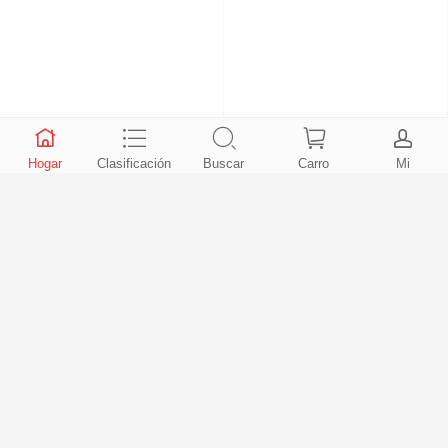
Basics Juego de utensilios de
Juego de 10 portacuchillos
cocina antiadherentes, 8 Unidads
Hogar
Clasificación
Buscar
Carro
Mi
(5 ollas + 3 tapas), Negro
$5.28
$31.00
Ventas 2634
Ventas 4470
Juego de utensilios de cocina de
Cubo de plástico para cubiertos de
acero inoxidable de 7 piezas
24 piezas
Concord Cookware, incluye ollas y
$99.96
$6.60
sartenes