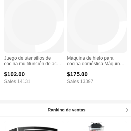
Juego de utensilios de
Máquina de hielo para
cocina multifunción de acero
cocina doméstica Máquina
inoxidable, olla de cocina
de hielo para hotel
$102.00
$175.00
con juego de utensilios de
cocina
Sales 14131
Sales 13397
Ranking de ventas
