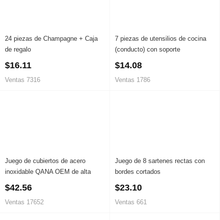
24 piezas de Champagne + Caja
7 piezas de utensilios de cocina
de regalo
(conducto) con soporte
$16.11
$14.08
Ventas 7316
Ventas 1786
Juego de cubiertos de acero
Juego de 8 sartenes rectas con
inoxidable QANA OEM de alta
bordes cortados
calidad de 24/72 piezas con
$42.56
$23.10
estuche de regalo
Ventas 17652
Ventas 661