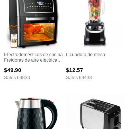
Electrodomésticos de cocina
Licuadora de mesa
Freidoras de aire eléctricas
sin aceite Horno de aire
$49.90
$12.57
Procesador de alimentos
Utensilios para hornear
Sales 69833
Sales 69438
Asador