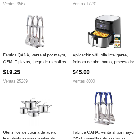
Ventas 3567
Ventas 17731
Fábrica QANA, venta al por mayor,
Aplicación wifi, olla inteligente,
OEM, 7 piezas, juego de utensilios
freidora de aire, horno, procesador
de cocina de acero inoxidable,
de alimentos, utensilios para
$19.25
$45.00
utensilio de cocina, espátula
hornear, horno tefal para pan air-
Ventas 25289
Ventas 8000
ranurada, proveedor
pot
Utensilios de cocina de acero
Fábrica QANA, venta al por mayor,