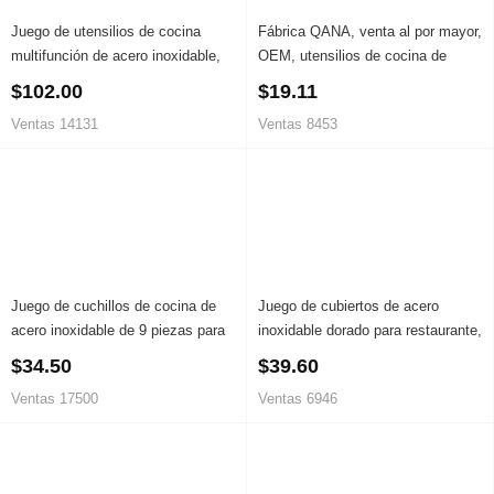
Juego de utensilios de cocina
Fábrica QANA, venta al por mayor,
multifunción de acero inoxidable,
OEM, utensilios de cocina de
olla de cocina con juego de
acero inoxidable, utensilios de
$102.00
$19.11
utensilios de cocina
cocina para cocinar, proveedor de
Ventas 14131
Ventas 8453
utensilios de cocina, volteador
ranurado
Juego de cuchillos de cocina de
Juego de cubiertos de acero
acero inoxidable de 9 piezas para
inoxidable dorado para restaurante,
chef profesional con soporte,
72 piezas, cucharas, tenedores y
$34.50
$39.60
oferta especial de Amazon
cuchillos
Ventas 17500
Ventas 6946