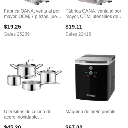
Fábrica QANA, venta al por
Fábrica QANA, venta al por
mayor, OEM, 7 piezas, juego
mayor, OEM, utensilios de
de utensilios de cocina de
cocina de acero inoxidable,
$19.25
$19.11
acero inoxidable, utensilio
utensilios de cocina para
de cocina, espátula
cocinar, proveedor de
Sales 25289
Sales 22418
ranurada, proveedor
utensilios de cocina,
volteador ranurado
Utensilios de cocina de
Máquina de hielo portátil
acero inoxidable
personalizados de fábrica,
$45.20
$67.00
accesorios de cocina