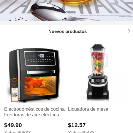
Nuevos productos

Electrodomésticos de cocina
Licuadora de mesa
Freidoras de aire eléctricas
sin aceite Horno de aire
$49.90
$12.57
Procesador de alimentos
Utensilios para hornear
Sales 69833
Sales 69438